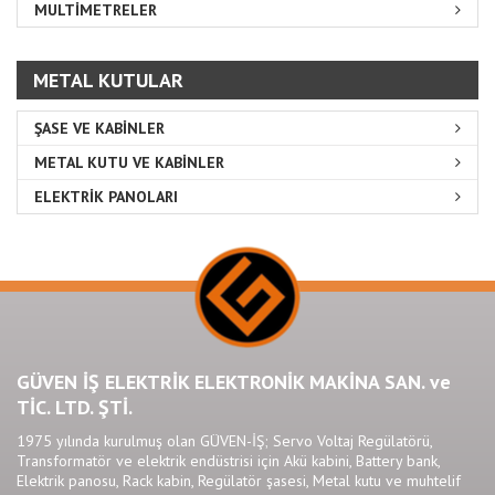
MULTİMETRELER
METAL KUTULAR
ŞASE VE KABİNLER
METAL KUTU VE KABİNLER
ELEKTRİK PANOLARI
GÜVEN İŞ ELEKTRİK ELEKTRONİK MAKİNA SAN. ve
TİC. LTD. ŞTİ.
1975 yılında kurulmuş olan GÜVEN-İŞ; Servo Voltaj Regülatörü,
Transformatör ve elektrik endüstrisi için Akü kabini, Battery bank,
Elektrik panosu, Rack kabin, Regülatör şasesi, Metal kutu ve muhtelif