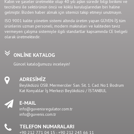
Kabin ve şaseler üretmekte olup 40 yılı aşkın süredir bilgi birikimi ve
tecrübesi ile sektörünün öncü ve köklü kuruluşlarından biri haline
gelmiştir. Bizden
haber
almak için sitemizi takip etmeyi unutmayın.
ISO 9001 kalite yönetim sistemi altında üretim yapan GÜVEN-İŞ tüm
ürünlerini uzman personeli, modern makinaları ve kaliteden taviz
vermeyen çalışma sistemiyle ilgili standartlar kapsamında CE belgeli
olarak üretmektedir.
ONLİNE KATALOG
Güncel kataloğumuzu inceleyin!
ADRESİMİZ
Beylikdüzü OSB. Mermerciler San. Sit. 1. Cad. No:1 Bodrum
Kat Konyalılar İş Merkezi Beylikdüzü / İSTANBUL
E-MAIL
info@guvenisregulator.com.tr
info@guvenis.com.tr
TELEFON NUMARALARI
+90 212 771 04 15 - +90 212 243 66 11