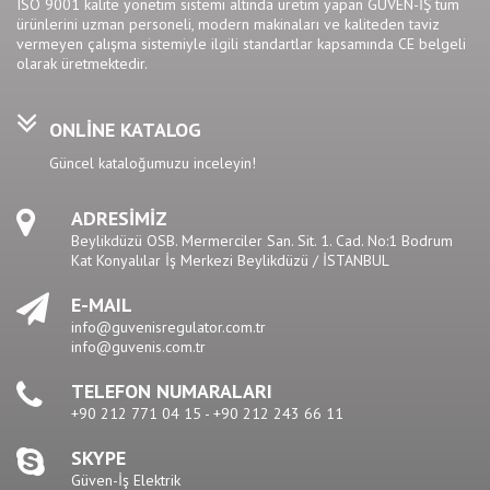
ISO 9001 kalite yönetim sistemi altında üretim yapan GÜVEN-İŞ tüm
ürünlerini uzman personeli, modern makinaları ve kaliteden taviz
vermeyen çalışma sistemiyle ilgili standartlar kapsamında CE belgeli
olarak üretmektedir.
ONLİNE KATALOG
Güncel kataloğumuzu inceleyin!
ADRESİMİZ
Beylikdüzü OSB. Mermerciler San. Sit. 1. Cad. No:1 Bodrum
Kat Konyalılar İş Merkezi Beylikdüzü / İSTANBUL
E-MAIL
info@guvenisregulator.com.tr
info@guvenis.com.tr
TELEFON NUMARALARI
+90 212 771 04 15 - +90 212 243 66 11
SKYPE
Güven-İş Elektrik